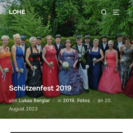
Zum
Suchen
LOHE
Inhalt
SEITEN
nach:
springen
Schützenfest 2019
Veröffentlich
von
Lukas Berglar
in
2019
,
Fotos
an
20.
am
August 2023