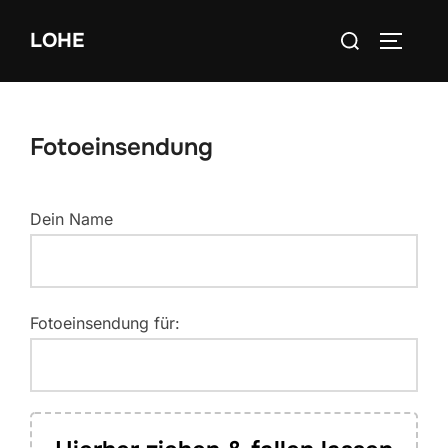
Zum
Suchen
LOHE
Inhalt
SEITEN
nach:
springen
Fotoeinsendung
Dein Name
Fotoeinsendung für: