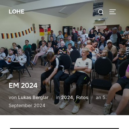
Zum
Suchen
LOHE
Inhalt
SEITEN
nach:
springen
EM 2024
Veröffentlich
von
Lukas Berglar
in
2024
,
Fotos
an
5.
am
September 2024