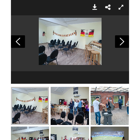
IMG_20240614_192332